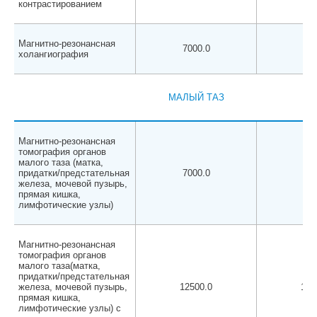
контрастированием
Магнитно-резонансная
7000.0
650
холангиография
МАЛЫЙ ТАЗ
Магнитно-резонансная
томография органов
малого таза (матка,
придатки/предстательная
7000.0
650
железа, мочевой пузырь,
прямая кишка,
лимфотические узлы)
Магнитно-резонансная
томография органов
малого таза(матка,
придатки/предстательная
железа, мочевой пузырь,
12500.0
120
прямая кишка,
лимфотические узлы) с