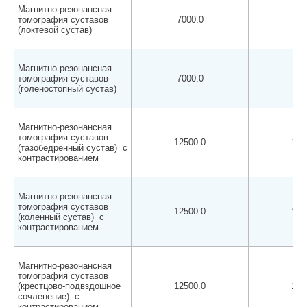
Магнитно-резонансная
томография суставов
7000.0
650
(локтевой сустав)
Магнитно-резонансная
томография суставов
7000.0
650
(голеностопный сустав)
Магнитно-резонансная
томография суставов
12500.0
120
(тазобедренный сустав) с
контрастированием
Магнитно-резонансная
томография суставов
12500.0
120
(коленный сустав) с
контрастированием
Магнитно-резонансная
томография суставов
(крестцово-подвздошное
12500.0
120
сочленение) с
контрастированием