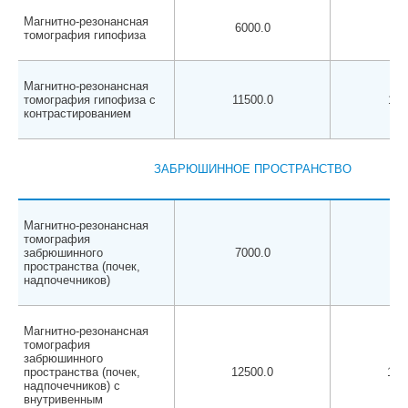
Магнитно-резонансная
6000.0
550
томография гипофиза
Магнитно-резонансная
томография гипофиза с
11500.0
110
контрастированием
ЗАБРЮШИННОЕ ПРОСТРАНСТВО
Магнитно-резонансная
томография
забрюшинного
7000.0
650
пространства (почек,
надпочечников)
Магнитно-резонансная
томография
забрюшинного
пространства (почек,
12500.0
120
надпочечников) с
внутривенным