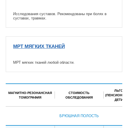
Исследования суставов. Рекомендованы при болях в
суставах, травмах.
МРТ МЯГКИХ ТКАНЕЙ
МРТ мягких тканей любой области.
ЛЬГОТН
МАГНИТНО-РЕЗОНАНСНАЯ
СТОИМОСТЬ
(ПЕНСИОНЕРЫ
ТОМОГРАФИЯ
ОБСЛЕДОВАНИЯ
ДЕТИ ДО
БРЮШНАЯ ПОЛОСТЬ