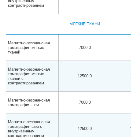
внутривенным
контрастированием
МЯГКИЕ ТКАНИ
Магнитно-резонансная
томография мягких
7000.0
650
тканей
Магнитно-резонансная
томография мягких
12500.0
120
тканей с
контрастированием
Магнитно-резонансная
7000.0
650
томография шеи
Магнитно-резонансная
томография шеи с
12500.0
120
внутривенным
контрастированием