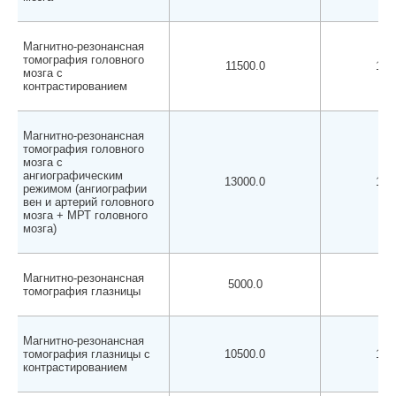
Магнитно-резонансная
томография головного
11500.0
105
мозга с
контрастированием
Магнитно-резонансная
томография головного
мозга с
ангиографическим
13000.0
125
режимом (ангиографии
вен и артерий головного
мозга + МРТ головного
мозга)
Магнитно-резонансная
5000.0
450
томография глазницы
Магнитно-резонансная
томография глазницы с
10500.0
100
контрастированием