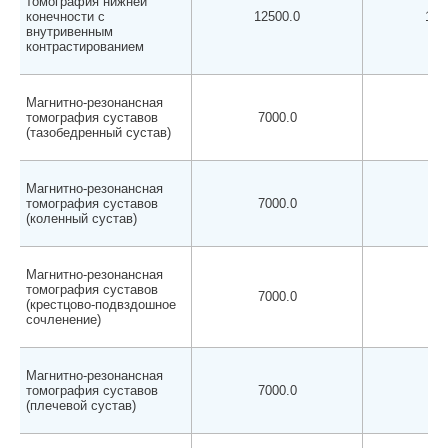
томография нижней
конечности с
12500.0
120
внутривенным
контрастированием
Магнитно-резонансная
томография суставов
7000.0
650
(тазобедренный сустав)
Магнитно-резонансная
томография суставов
7000.0
650
(коленный сустав)
Магнитно-резонансная
томография суставов
7000.0
650
(крестцово-подвздошное
сочленение)
Магнитно-резонансная
томография суставов
7000.0
650
(плечевой сустав)