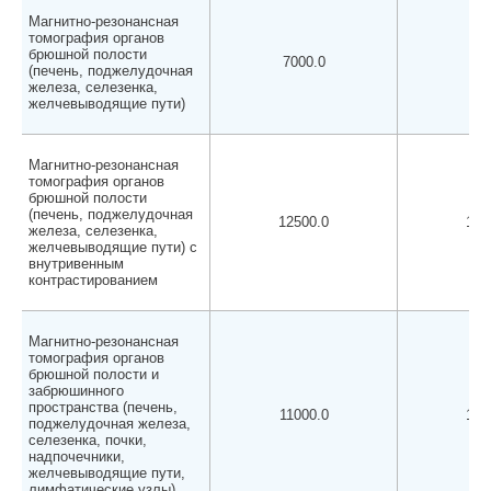
Магнитно-резонансная
томография органов
брюшной полости
7000.0
650
(печень, поджелудочная
железа, селезенка,
желчевыводящие пути)
Магнитно-резонансная
томография органов
брюшной полости
(печень, поджелудочная
12500.0
120
железа, селезенка,
желчевыводящие пути) с
внутривенным
контрастированием
Магнитно-резонансная
томография органов
брюшной полости и
забрюшинного
пространства (печень,
11000.0
105
поджелудочная железа,
селезенка, почки,
надпочечники,
желчевыводящие пути,
лимфатические узлы)