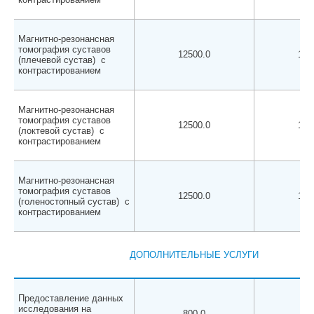
Магнитно-резонансная
томография суставов
12500.0
120
(плечевой сустав) с
контрастированием
Магнитно-резонансная
томография суставов
12500.0
120
(локтевой сустав) с
контрастированием
Магнитно-резонансная
томография суставов
12500.0
120
(голеностопный сустав) с
контрастированием
ДОПОЛНИТЕЛЬНЫЕ УСЛУГИ
Предоставление данных
исследования на
800.0
80