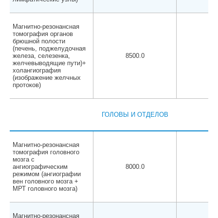
Магнитно-резонансная
томография органов
брюшной полости
(печень, поджелудочная
железа, селезенка,
8500.0
800
желчевыводящие пути)+
холангиография
(изображение желчных
протоков)
ГОЛОВЫ И ОТДЕЛОВ
Магнитно-резонансная
томография головного
мозга с
ангиографическим
8000.0
750
режимом (ангиографии
вен головного мозга +
МРТ головного мозга)
Магнитно-резонансная