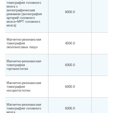
томография головного
мозга с
ангиографическим
8000.0
750
режимом (ангиография
артерий головного
мозга+МРТ головного
мозга)
Магнитно-резонансная
томография
4500.0
400
околоносовых пазух
Магнитно-резонансная
томография
6000.0
550
гортаноглотки
Магнитно-резонансная
томография
6000.0
550
носоротоглотки
Магнитно-резонансная
томография головного
6000.0
550
мозга