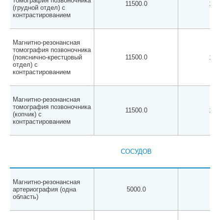
томография позвоночника
11500.0
110
(грудной отдел) с
контрастированием
Магнитно-резонансная
томография позвоночника
(пояснично-крестцовый
11500.0
110
отдел) с
контрастированием
Магнитно-резонансная
томография позвоночника
11500.0
110
(копчик) с
контрастированием
СОСУДОВ
Магнитно-резонансная
артериография (одна
5000.0
450
область)